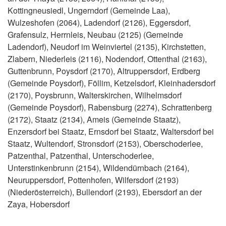
Kottingneusiedl, Ungerndorf (Gemeinde Laa),
Wulzeshofen (2064), Ladendorf (2126), Eggersdorf,
Grafensulz, Herrnleis, Neubau (2125) (Gemeinde
Ladendorf), Neudorf im Weinviertel (2135), Kirchstetten,
Zlabern, Niederleis (2116), Nodendorf, Ottenthal (2163),
Guttenbrunn, Poysdorf (2170), Altruppersdorf, Erdberg
(Gemeinde Poysdorf), Föllim, Ketzelsdorf, Kleinhadersdorf
(2170), Poysbrunn, Walterskirchen, Wilhelmsdorf
(Gemeinde Poysdorf), Rabensburg (2274), Schrattenberg
(2172), Staatz (2134), Ameis (Gemeinde Staatz),
Enzersdorf bei Staatz, Ernsdorf bei Staatz, Waltersdorf bei
Staatz, Wultendorf, Stronsdorf (2153), Oberschoderlee,
Patzenthal, Patzenthal, Unterschoderlee,
Unterstinkenbrunn (2154), Wildendürnbach (2164),
Neuruppersdorf, Pottenhofen, Wilfersdorf (2193)
(Niederösterreich), Bullendorf (2193), Ebersdorf an der
Zaya, Hobersdorf