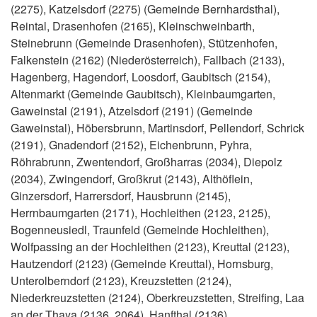
(2275), Katzelsdorf (2275) (Gemeinde Bernhardsthal),
Reintal, Drasenhofen (2165), Kleinschweinbarth,
Steinebrunn (Gemeinde Drasenhofen), Stützenhofen,
Falkenstein (2162) (Niederösterreich), Fallbach (2133),
Hagenberg, Hagendorf, Loosdorf, Gaubitsch (2154),
Altenmarkt (Gemeinde Gaubitsch), Kleinbaumgarten,
Gaweinstal (2191), Atzelsdorf (2191) (Gemeinde
Gaweinstal), Höbersbrunn, Martinsdorf, Pellendorf, Schrick
(2191), Gnadendorf (2152), Eichenbrunn, Pyhra,
Röhrabrunn, Zwentendorf, Großharras (2034), Diepolz
(2034), Zwingendorf, Großkrut (2143), Althöflein,
Ginzersdorf, Harrersdorf, Hausbrunn (2145),
Herrnbaumgarten (2171), Hochleithen (2123, 2125),
Bogenneusiedl, Traunfeld (Gemeinde Hochleithen),
Wolfpassing an der Hochleithen (2123), Kreuttal (2123),
Hautzendorf (2123) (Gemeinde Kreuttal), Hornsburg,
Unterolberndorf (2123), Kreuzstetten (2124),
Niederkreuzstetten (2124), Oberkreuzstetten, Streifing, Laa
an der Thaya (2136, 2064), Hanfthal (2136),